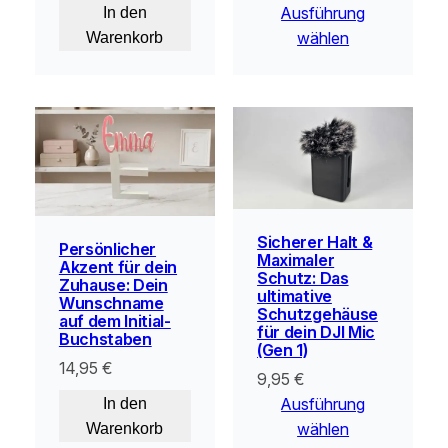
Ausführung
In den
wählen
Warenkorb
Sicherer Halt &
Persönlicher
Maximaler
Akzent für dein
Schutz: Das
Zuhause: Dein
ultimative
Wunschname
Schutzgehäuse
auf dem Initial-
für dein DJI Mic
Buchstaben
(Gen 1)
14,95
€
9,95
€
Ausführung
In den
wählen
Warenkorb