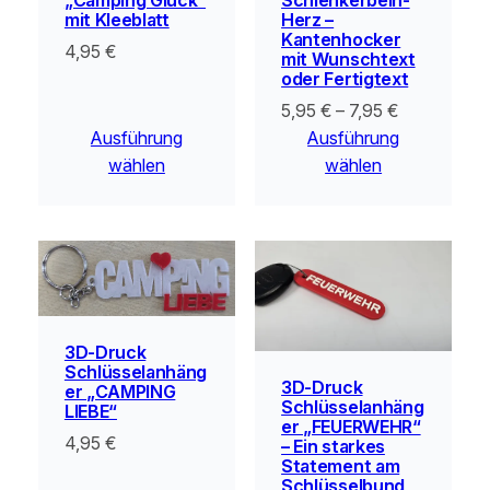
„Camping Glück“
Herz –
mit Kleeblatt
Kantenhocker
4,95
€
mit Wunschtext
oder Fertigtext
5,95
€
–
7,95
€
Ausführung
Ausführung
wählen
wählen
3D-Druck
Schlüsselanhäng
3D-Druck
er „CAMPING
Schlüsselanhäng
LIEBE“
er „FEUERWEHR“
4,95
€
– Ein starkes
Statement am
Schlüsselbund