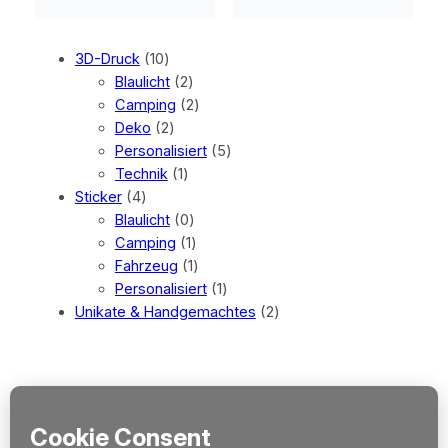
10
3D-Druck
10
Produkte
2
Blaulicht
2
Produkte
2
Camping
2
2
Produkte
Deko
2
Produkte
5
Personalisiert
5
1
Produkte
Technik
1
4
Produkt
Sticker
4
Produkte
0
Blaulicht
0
Produkte
1
Camping
1
Produkt
1
Fahrzeug
1
Produkt
1
Personalisiert
1
Produkt
2
Unikate & Handgemachtes
2
Produkte