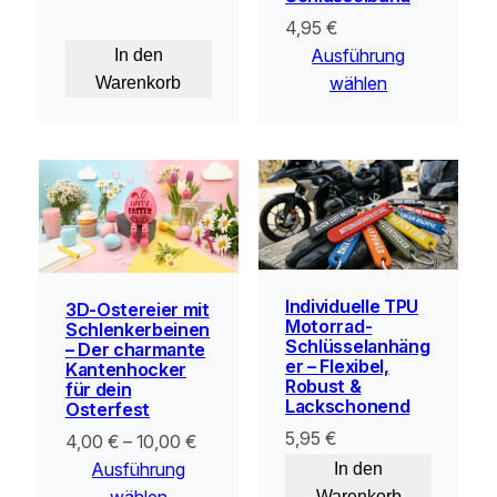
4,95
€
Ausführung
In den
wählen
Warenkorb
Individuelle TPU
3D-Ostereier mit
Motorrad-
Schlenkerbeinen
Schlüsselanhäng
– Der charmante
er – Flexibel,
Kantenhocker
Robust &
für dein
Lackschonend
Osterfest
5,95
€
4,00
€
–
10,00
€
Ausführung
In den
wählen
Warenkorb