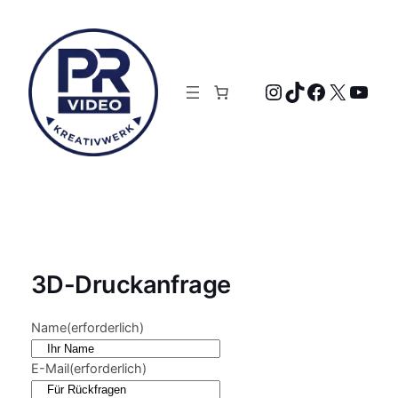
Zum
Inhalt
springen
Instagram
TikTok
Faceboo
X
YouT
3D-Druckanfrage
Name
(erforderlich)
E-Mail
(erforderlich)