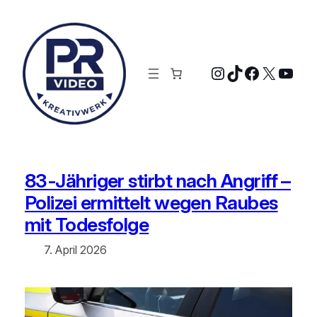
Zum
Inhalt
springen
Instagram
TikTok
Faceboo
X
YouT
83-Jähriger stirbt nach Angriff –
Polizei ermittelt wegen Raubes
mit Todesfolge
7. April 2026