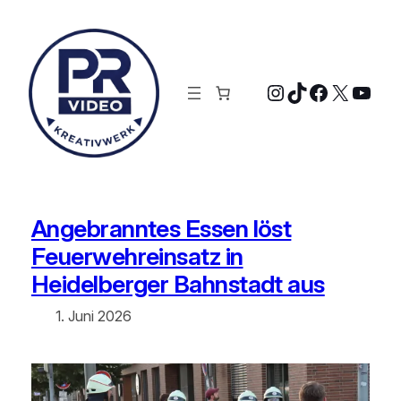
Zum
Inhalt
springen
Instagram
TikTok
Faceboo
X
YouT
Angebranntes Essen löst
Feuerwehreinsatz in
Heidelberger Bahnstadt aus
1. Juni 2026