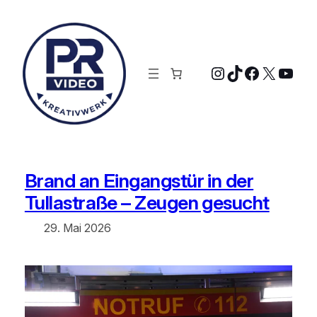
Zum
Inhalt
springen
Instagram
TikTok
Faceboo
X
YouT
Brand an Eingangstür in der
Tullastraße – Zeugen gesucht
29. Mai 2026