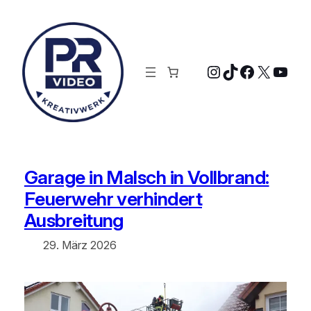
Zum
Inhalt
springen
Instagram
TikTok
Faceboo
X
YouT
Garage in Malsch in Vollbrand:
Feuerwehr verhindert
Ausbreitung
29. März 2026