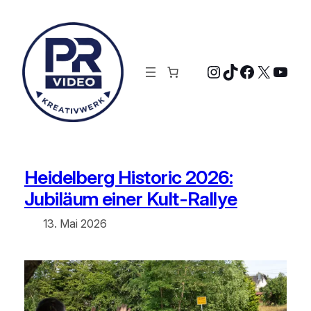
Zum
Inhalt
springen
Instagram
TikTok
Faceboo
X
YouT
Heidelberg Historic 2026:
Jubiläum einer Kult-Rallye
13. Mai 2026