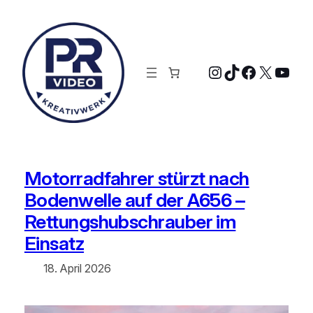
Zum
Inhalt
springen
Instagram
TikTok
Faceboo
X
YouT
Motorradfahrer stürzt nach
Bodenwelle auf der A656 –
Rettungshubschrauber im
Einsatz
18. April 2026