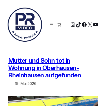
Zum
Inhalt
springen
Instagram
TikTok
Faceboo
X
YouT
Mutter und Sohn tot in
Wohnung in Oberhausen-
Rheinhausen aufgefunden
19. Mai 2026