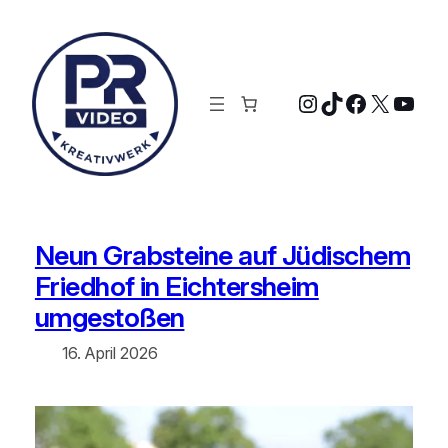
Zum
Inhalt
springen
Instagram
TikTok
Faceboo
X
YouT
Neun Grabsteine auf Jüdischem
Friedhof in Eichtersheim
umgestoßen
16. April 2026