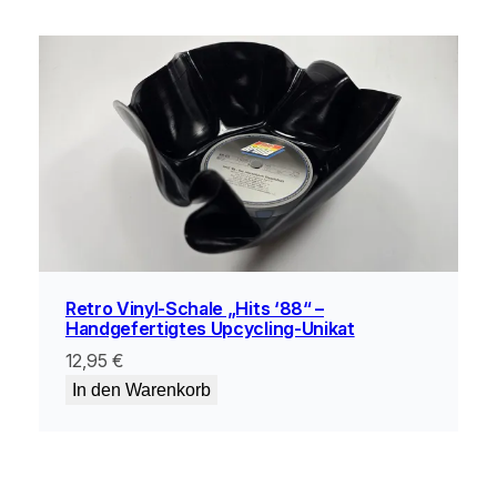
a
r
t
i
g
e
s
U
p
c
y
c
Retro Vinyl-Schale „Hits ‘88“ –
Handgefertigtes Upcycling-Unikat
l
i
12,95
€
n
In den Warenkorb
g
-
U
n