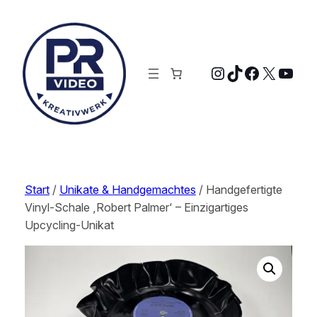
Zum
Inhalt
springen
Instagram
TikTok
Faceboo
X
YouT
Start
/
Unikate & Handgemachtes
/ Handgefertigte
Vinyl-Schale ‚Robert Palmer‘ – Einzigartiges
Upcycling-Unikat