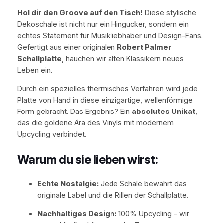
r
Hol dir den Groove auf den Tisch!
Diese stylische
t
Dekoschale ist nicht nur ein Hingucker, sondern ein
i
echtes Statement für Musikliebhaber und Design-Fans.
g
Gefertigt aus einer originalen
Robert Palmer
t
Schallplatte
, hauchen wir alten Klassikern neues
e
Leben ein.
V
Durch ein spezielles thermisches Verfahren wird jede
i
Platte von Hand in diese einzigartige, wellenförmige
n
Form gebracht. Das Ergebnis? Ein
absolutes Unikat
,
y
das die goldene Ära des Vinyls mit modernem
l
Upcycling verbindet.
-
S
Warum du sie lieben wirst:
c
h
a
Echte Nostalgie:
Jede Schale bewahrt das
l
originale Label und die Rillen der Schallplatte.
e
Nachhaltiges Design:
100% Upcycling – wir
'