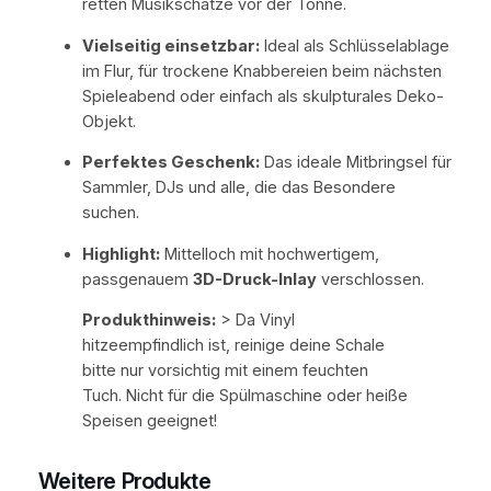
retten Musikschätze vor der Tonne.
R
o
Vielseitig einsetzbar:
Ideal als Schlüsselablage
b
im Flur, für trockene Knabbereien beim nächsten
e
Spieleabend oder einfach als skulpturales Deko-
r
Objekt.
t
P
Perfektes Geschenk:
Das ideale Mitbringsel für
a
Sammler, DJs und alle, die das Besondere
l
suchen.
m
Highlight:
Mittelloch mit hochwertigem,
e
passgenauem
3D-Druck-Inlay
verschlossen.
r
'
Produkthinweis:
> Da Vinyl
–
hitzeempfindlich ist, reinige deine Schale
E
bitte nur vorsichtig mit einem feuchten
i
Tuch. Nicht für die Spülmaschine oder heiße
n
Speisen geeignet!
z
i
Weitere Produkte
g