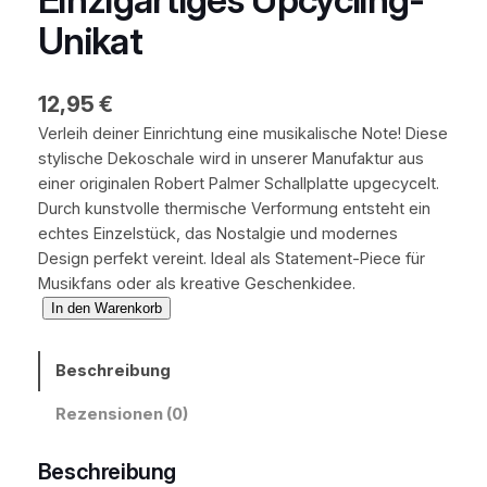
Unikat
12,95
€
Verleih deiner Einrichtung eine musikalische Note! Diese
stylische Dekoschale wird in unserer Manufaktur aus
einer originalen Robert Palmer Schallplatte upgecycelt.
Durch kunstvolle thermische Verformung entsteht ein
echtes Einzelstück, das Nostalgie und modernes
Design perfekt vereint. Ideal als Statement-Piece für
Musikfans oder als kreative Geschenkidee.
H
In den Warenkorb
a
n
Beschreibung
d
g
Rezensionen (0)
e
f
Beschreibung
e