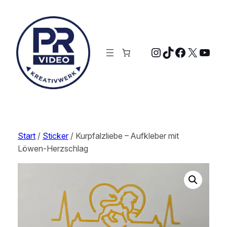
Zum
Inhalt
springen
Instagram
TikTok
Faceboo
X
YouT
Start
/
Sticker
/ Kurpfalzliebe – Aufkleber mit
Löwen-Herzschlag