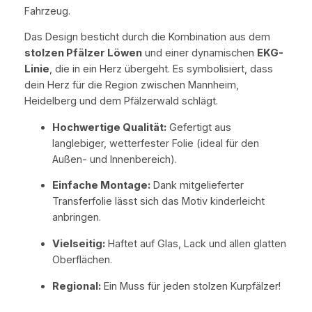
A
Fahrzeug.
u
Das Design besticht durch die Kombination aus dem
f
stolzen Pfälzer Löwen
und einer dynamischen
EKG-
k
Linie
, die in ein Herz übergeht. Es symbolisiert, dass
l
dein Herz für die Region zwischen Mannheim,
e
Heidelberg und dem Pfälzerwald schlägt.
b
e
Hochwertige Qualität:
Gefertigt aus
r
langlebiger, wetterfester Folie (ideal für den
m
Außen- und Innenbereich).
i
Einfache Montage:
Dank mitgelieferter
t
Transferfolie lässt sich das Motiv kinderleicht
L
anbringen.
ö
w
Vielseitig:
Haftet auf Glas, Lack und allen glatten
e
Oberflächen.
n
-
Regional:
Ein Muss für jeden stolzen Kurpfälzer!
H