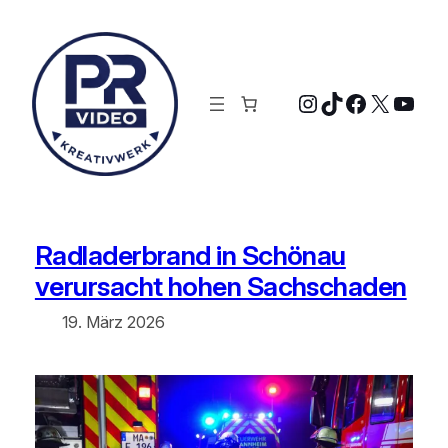
Zum
Inhalt
springen
Instagram
TikTok
Faceboo
X
YouT
Radladerbrand in Schönau
verursacht hohen Sachschaden
19. März 2026