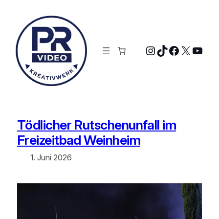
Zum
Inhalt
springen
Instagram
TikTok
Faceboo
X
YouT
Tödlicher Rutschenunfall im
Freizeitbad Weinheim
1. Juni 2026