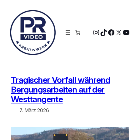
Zum
Inhalt
springen
Instagram
TikTok
Faceboo
X
YouT
Tragischer Vorfall während
Bergungsarbeiten auf der
Westtangente
7. März 2026