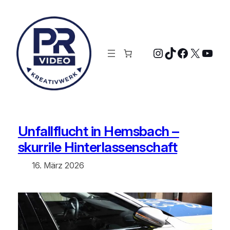
Zum
Inhalt
springen
Instagram
TikTok
Faceboo
X
YouT
Unfallflucht in Hemsbach –
skurrile Hinterlassenschaft
16. März 2026