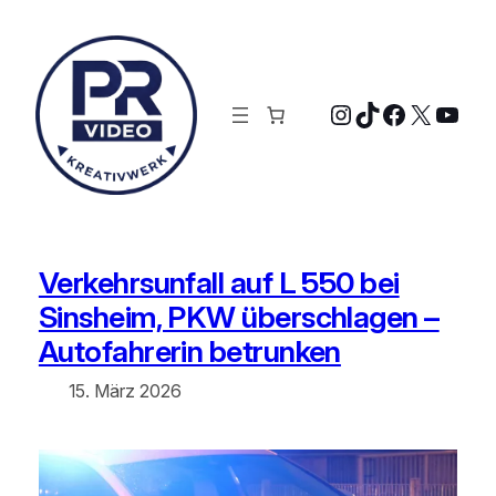
Zum
Inhalt
springen
Instagram
TikTok
Faceboo
X
YouT
Verkehrsunfall auf L 550 bei
Sinsheim, PKW überschlagen –
Autofahrerin betrunken
15. März 2026