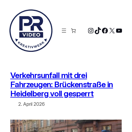
Zum
Inhalt
springen
Instagram
TikTok
Faceboo
X
YouT
Verkehrsunfall mit drei
Fahrzeugen: Brückenstraße in
Heidelberg voll gesperrt
2. April 2026