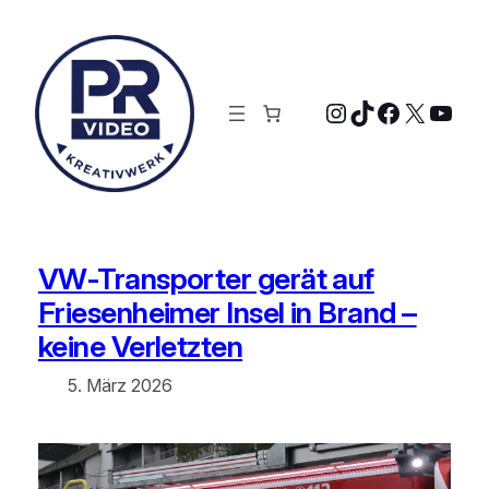
Zum
Inhalt
springen
Instagram
TikTok
Faceboo
X
YouT
VW-Transporter gerät auf
Friesenheimer Insel in Brand –
keine Verletzten
5. März 2026