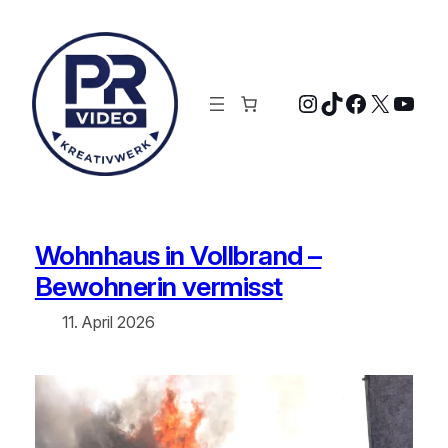
Zum
Inhalt
springen
Instagram
TikTok
Faceboo
X
YouT
Wohnhaus in Vollbrand –
Bewohnerin vermisst
11. April 2026