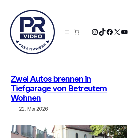
Zum
Inhalt
springen
Instagram
TikTok
Faceboo
X
YouT
Zwei Autos brennen in
Tiefgarage von Betreutem
Wohnen
22. Mai 2026