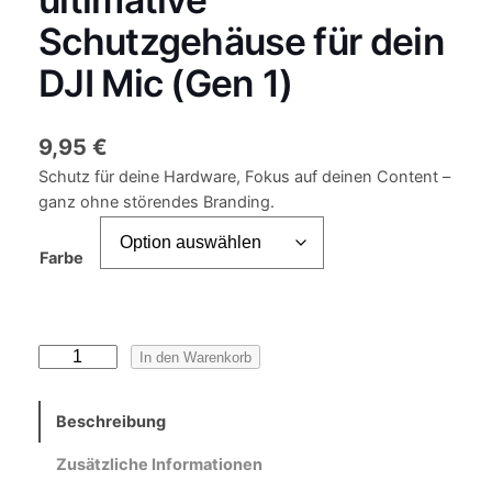
Schutzgehäuse für dein
DJI Mic (Gen 1)
9,95
€
Schutz für deine Hardware, Fokus auf deinen Content –
ganz ohne störendes Branding.
Farbe
S
In den Warenkorb
i
c
Beschreibung
h
e
Zusätzliche Informationen
r