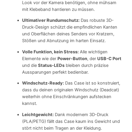
u
Look vor der Kamera benötigen, ohne mühsam
t
mit Klebeband hantieren zu müssen.
z
Ultimativer Rundumschutz:
Das robuste 3D-
:
Druck-Design schützt die empfindlichen Kanten
D
und Oberflächen deines Senders vor Kratzern,
a
Stößen und Abnutzung im harten Einsatz.
s
u
Volle Funktion, kein Stress:
Alle wichtigen
l
Elemente wie der
Power-Button
, der
USB-C Port
t
und die
Status-LEDs
bleiben durch präzise
i
Aussparungen perfekt bedienbar.
m
a
Windschutz-Ready:
Das Case ist so konstruiert,
t
dass du deinen originalen Windschutz (Deadcat)
i
weiterhin ohne Einschränkungen aufstecken
v
kannst.
e
Leichtgewicht:
Dank modernem 3D-Druck
S
(PLA/PETG) fällt das Case kaum ins Gewicht und
c
stört nicht beim Tragen an der Kleidung.
h