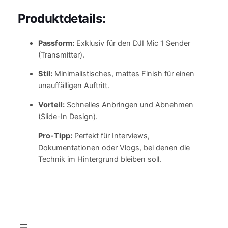
u
Produktdetails:
t
z
g
Passform:
Exklusiv für den DJI Mic 1 Sender
e
(Transmitter).
h
Stil:
Minimalistisches, mattes Finish für einen
ä
unauffälligen Auftritt.
u
s
Vorteil:
Schnelles Anbringen und Abnehmen
e
(Slide-In Design).
f
Pro-Tipp:
Perfekt für Interviews,
ü
Dokumentationen oder Vlogs, bei denen die
r
Technik im Hintergrund bleiben soll.
d
e
i
n
D
J