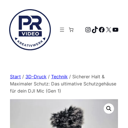
Zum
Inhalt
springen
Instagram
TikTok
Faceboo
X
YouT
Start
/
3D-Druck
/
Technik
/ Sicherer Halt &
Maximaler Schutz: Das ultimative Schutzgehäuse
für dein DJI Mic (Gen 1)