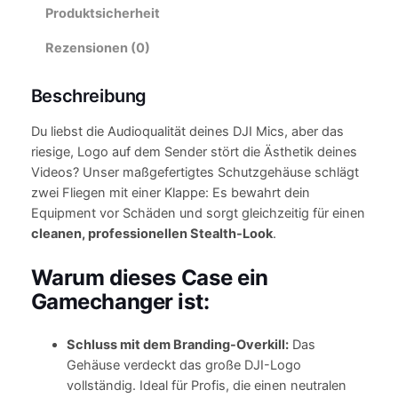
e
Produktsicherheit
r
Rezensionen (0)
H
a
Beschreibung
l
t
Du liebst die Audioqualität deines DJI Mics, aber das
&
riesige, Logo auf dem Sender stört die Ästhetik deines
M
Videos? Unser maßgefertigtes Schutzgehäuse schlägt
a
zwei Fliegen mit einer Klappe: Es bewahrt dein
x
Equipment vor Schäden und sorgt gleichzeitig für einen
i
cleanen, professionellen Stealth-Look
.
m
a
Warum dieses Case ein
l
Gamechanger ist:
e
r
S
Schluss mit dem Branding-Overkill:
Das
c
Gehäuse verdeckt das große DJI-Logo
h
vollständig. Ideal für Profis, die einen neutralen