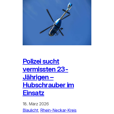
Polizei sucht
vermissten 23-
Jährigen –
Hubschrauber im
Einsatz
18. März 2026
Blaulicht
, 
Rhein-Neckar-Kreis