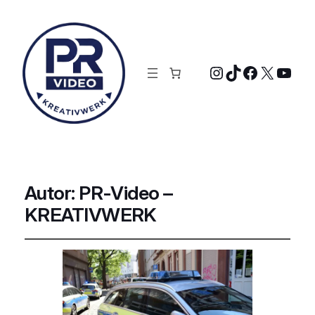
Instagram
TikTok
Faceboo
X
YouT
Autor:
PR-Video –
KREATIVWERK